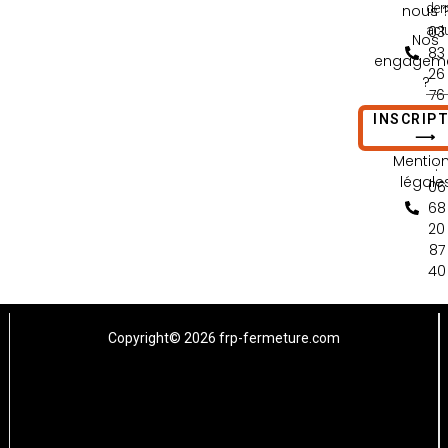
der
nous 
:
act
03
Nos
83
engagem
26
?
76
Contact
65
INSCRIP
nous
⟶
Tél
Mentio
:
légale
06
68
20
87
40
Copyright© 2026 frp-fermeture.com