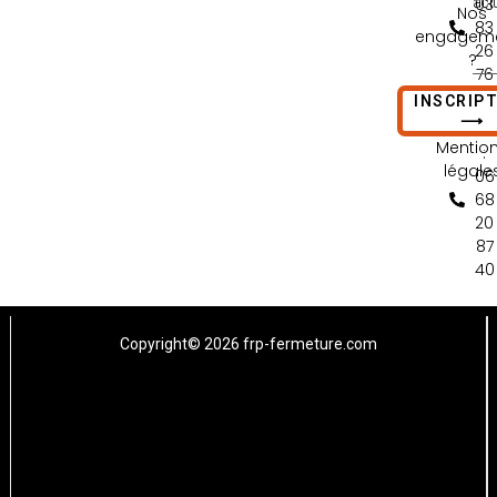
act
03
Nos
83
engagem
26
?
76
Contact
65
INSCRIP
nous
⟶
Tél
Mentio
:
légale
06
68
20
87
40
Copyright© 2026 frp-fermeture.com