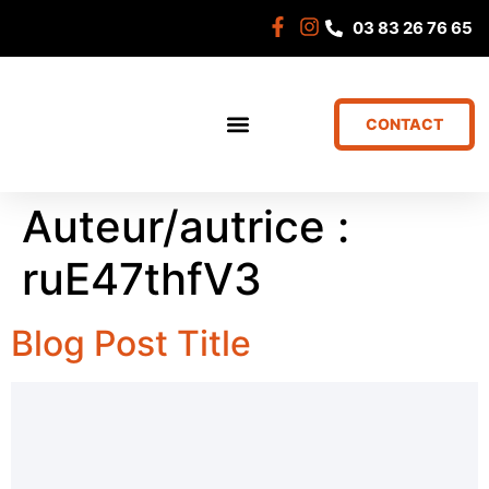
03 83 26 76 65
CONTACT
Auteur/autrice :
ruE47thfV3
Blog Post Title